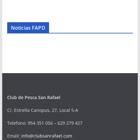
Noticias FAPD
Club de Pesca San Rafael
C/. Estrella Canopus, 27, Local 5-A
Telefono
: 954 351 056 – 629 279 427
Email:
info@clubsanrafael.com