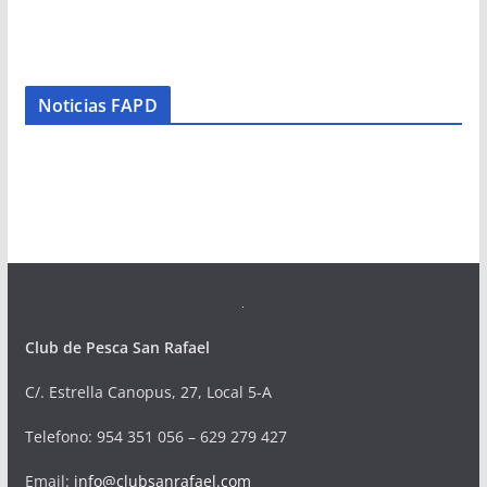
Noticias FAPD
Club de Pesca San Rafael
C/. Estrella Canopus, 27, Local 5-A
Telefono
: 954 351 056 – 629 279 427
Email:
info@clubsanrafael.com