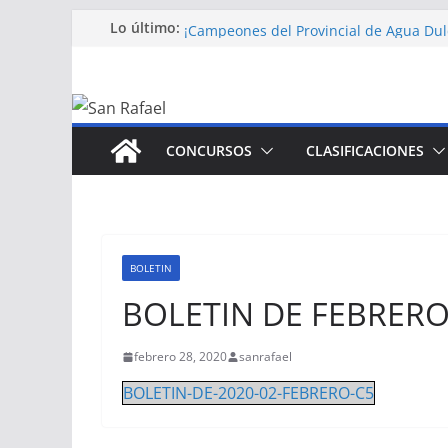
CONCURSO FEEDER 12-10-2020 BARQU
Saltar
Lo último:
¡Campeones del Provincial de Agua Dul
al
Sevilla!
contenido
CONCURSO COUP 22-11-2020 LA BARQ
CONCURSO COUP 25-10-2020 LA BARQ
CONCURSO MAR COSTA 18-10-2020 M
CONCURSOS
CLASIFICACIONES
BOLETIN
BOLETIN DE FEBRERO
febrero 28, 2020
sanrafael
BOLETIN-DE-2020-02-FEBRERO-C5